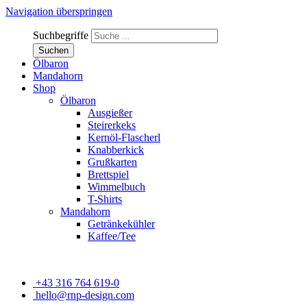
Navigation überspringen
Suchbegriffe
Suchen
Ölbaron
Mandahorn
Shop
Ölbaron
Ausgießer
Steirerkeks
Kernöl-Flascherl
Knabberkick
Grußkarten
Brettspiel
Wimmelbuch
T-Shirts
Mandahorn
Getränke­kühler
Kaffee/Tee
+43 316 764 619-0
hello@rnp-design.com